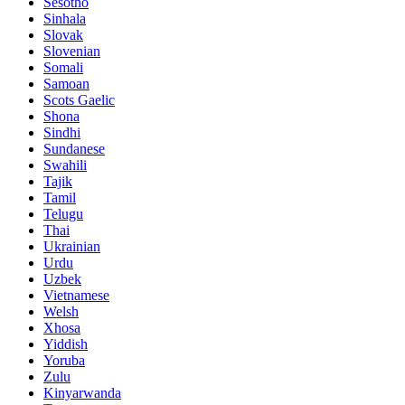
Sesotho
Sinhala
Slovak
Slovenian
Somali
Samoan
Scots Gaelic
Shona
Sindhi
Sundanese
Swahili
Tajik
Tamil
Telugu
Thai
Ukrainian
Urdu
Uzbek
Vietnamese
Welsh
Xhosa
Yiddish
Yoruba
Zulu
Kinyarwanda