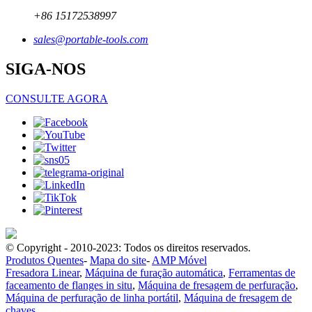
+86 15172538997
sales@portable-tools.com
SIGA-NOS
CONSULTE AGORA
© Copyright - 2010-2023: Todos os direitos reservados.
Produtos Quentes
-
Mapa do site
-
AMP Móvel
Fresadora Linear
,
Máquina de furação automática
,
Ferramentas de
faceamento de flanges in situ
,
Máquina de fresagem de perfuração
,
Máquina de perfuração de linha portátil
,
Máquina de fresagem de
chaves
,